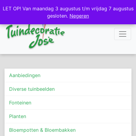
NL
DE
LET OP! Van maandag 3 augustus t/m vrijdag 7 augustus
LET OP! Van maandag 3 augustus t/m vrijdag 7 augustus
gesloten.
gesloten.
Negeren
Negeren
Aanbiedingen
Diverse tuinbeelden
Fonteinen
Planten
Bloempotten & Bloembakken