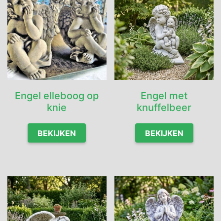
Engel elleboog op
Engel met
knie
knuffelbeer
BEKIJKEN
BEKIJKEN