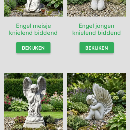
Engel meisje
Engel jongen
knielend biddend
knielend biddend
BEKIJKEN
BEKIJKEN