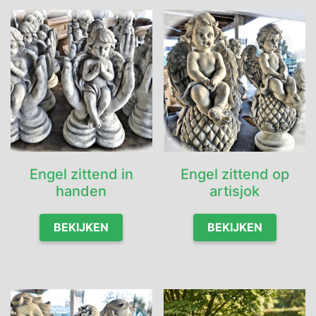
Engel zittend in
Engel zittend op
handen
artisjok
BEKIJKEN
BEKIJKEN