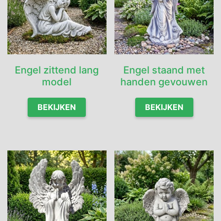
Engel zittend lang
Engel staand met
model
handen gevouwen
BEKIJKEN
BEKIJKEN