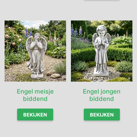
Engel meisje
Engel jongen
biddend
biddend
BEKIJKEN
BEKIJKEN