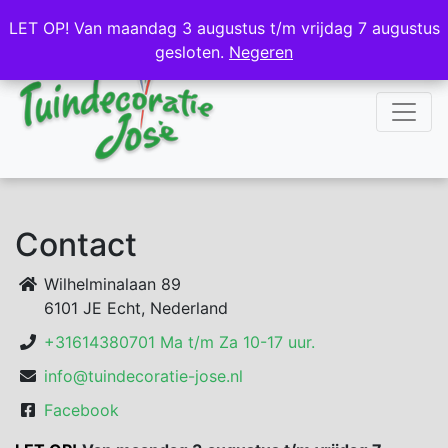
NL
DE
LET OP! Van maandag 3 augustus t/m vrijdag 7 augustus
LET OP! Van maandag 3 augustus t/m vrijdag 7 augustus
gesloten.
gesloten.
Negeren
Negeren
Contact
Wilhelminalaan 89
6101 JE Echt, Nederland
+31614380701 Ma t/m Za 10-17 uur.
info@tuindecoratie-jose.nl
Facebook