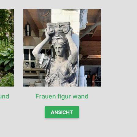
und
Frauen figur wand
ANSICHT