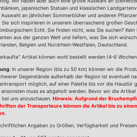
rbig.
Wir haben aber auch eine große Auswahl an Steinen/Be
nbänken, japanischen Statuen und klassischen Landgartenv
 Auswahl an jährlichen Sommerblüher und anderen Pflanzen 
n Sie sich inspirieren in unserem überraschend großen Ge
llimburgischem Echt. Sie finden nicht, was Sie suchen? Kei
anten aus der ganzen Welt und liefern, was Sie sich wünsche
rlanden, Belgien und Nordrhein-Westfalen, Deutschland.
erkaufte“ Artikel können wohl bestellt werden (4-6 Wochen
rung
: In unserer Region (bis zu 50 km) können wir die Produ
chwerer Gegenstände außerhalb der Region ist
eventuell n
tentransport möglich
, auf einer Palette bis vor die Haustür g
, ansonsten muss es abgeholt werden. Bevor wir die Artikel 
t bei uns anzuschauen.
Hinweis
:
Aufgrund der Bruchempfi
hriften
der Transporteure können die Artikel bis zu eine
en.
schriftlichen Angaben zu Größen, Verfügbarkeit und Preisen,