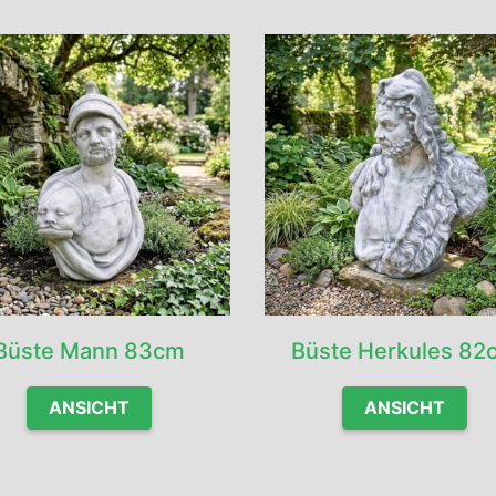
Büste Mann 83cm
Büste Herkules 82
ANSICHT
ANSICHT