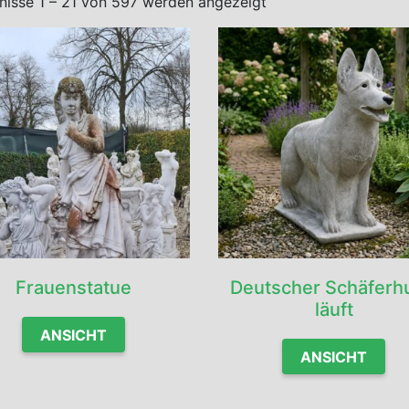
nisse 1 – 21 von 597 werden angezeigt
Frauenstatue
Deutscher Schäferh
läuft
ANSICHT
ANSICHT