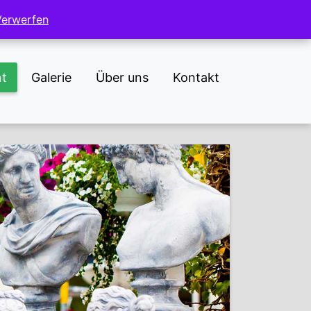
NL
DE
Verwerfen
Verwerfen
nt
Galerie
Über uns
Kontakt