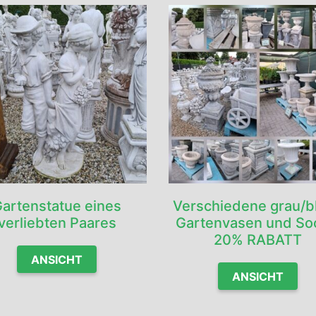
artenstatue eines
Verschiedene grau/b
verliebten Paares
Gartenvasen und So
20% RABATT
ANSICHT
ANSICHT