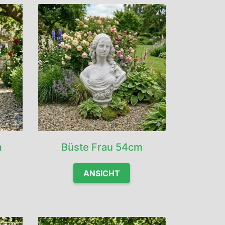
m
Büste Frau 54cm
ANSICHT