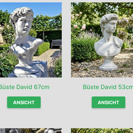
Büste David 67cm
Büste David 53c
ANSICHT
ANSICHT