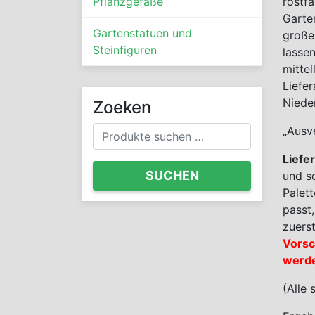
Pflanzgefäße
rostfa
Garte
Gartenstatuen und
große
Steinfiguren
lasse
mitte
Liefer
Niede
Zoeken
Suchen
„Ausv
nach:
Liefe
SUCHEN
und s
Palet
passt
zuers
Vorsc
werd
(Alle 