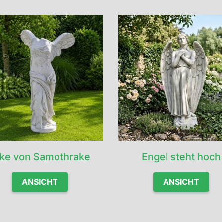
ike von Samothrake
Engel steht hoch
ANSICHT
ANSICHT