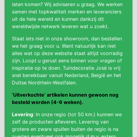
laten komen? Wij adviseren u graag. We werken
samen met topkwaliteit merken en leveranciers
uit de hele wereld en kunnen dankzij dit
wereldwijde netwerk leveren wat u zoekt.
Staat iets niet in onze showroom, dan bestellen
we het graag voor u. Want natuurlijk kan niet
alles wat op deze website staat altijd voorradig
zijn. Loopt u gerust eens binnen voor vragen of
inspiratie op te doen. Tuindecoratie José is vrij
snel bereikbaar vanuit Nederland, België en het
Duitse Nordrhein-Westfalen.
‘Uitverkochte’ artikelen kunnen gewoon nog
besteld worden (4-6 weken).
Levering
: In onze regio (tot 50 km.) kunnen we
zelf de producten afleveren. Levering van
grotere en zware spullen buiten de regio is na
overleg eventueel ook mogelijk d.m.v. extern