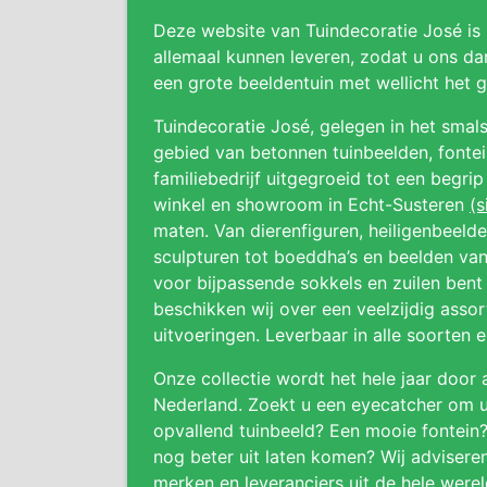
Deze website van Tuindecoratie José is
allemaal kunnen leveren, zodat u ons da
een grote beeldentuin met wellicht het
Tuindecoratie José, gelegen in het smals
gebied van betonnen tuinbeelden, fonteine
familiebedrijf uitgegroeid tot een begri
winkel en showroom in Echt-Susteren
(s
maten. Van dierenfiguren, heiligenbeeld
sculpturen tot boeddha’s en beelden van
voor bijpassende sokkels en zuilen bent 
beschikken wij over een veelzijdig asso
uitvoeringen. Leverbaar in alle soorten 
Onze collectie wordt het hele jaar door 
Nederland. Zoekt u een eyecatcher om uw
opvallend tuinbeeld? Een mooie fontein
nog beter uit laten komen? Wij adviser
merken en leveranciers uit de hele were