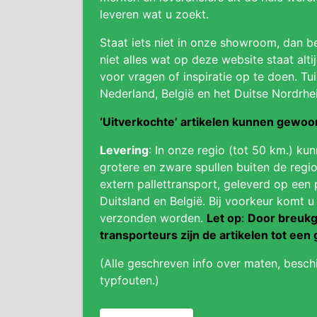
leveren wat u zoekt.
Staat iets niet in onze showroom, dan be
niet alles wat op deze website staat alti
voor vragen of inspiratie op te doen. Tui
Nederland, België en het Duitse Nordrhe
‘Uitverkochte’ artikelen kunnen gewo
Levering
: In onze regio (tot 50 km.) ku
grotere en zware spullen buiten de regio
extern pallettransport, geleverd op een 
Duitsland en België. Bij voorkeur komt u
verzonden worden.
Let op
:
Door breukg
transporteurs zijn de artikelen tot een 
(Alle geschreven info over maten, besch
typfouten.)