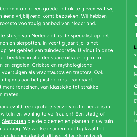
 bedoeld om u een goede indruk te geven wat wij
n eens vrijblijvend komt bezoeken. Wij hebben
 grootste voorradig aanbod van Nederland.
te stukje van Nederland, is dé specialist op het
n en sierpotten. In veertig jaar tijd is het
L
p op het gebied van tuindecoratie. U vindt in onze
v
ier)beelden
in alle denkbare uitvoeringen en
en en engelen, Griekse en mythologische
M
 voertuigen als vrachtauto’s en tractors. Ook
M
u bij ons aan het juiste adres. Daarnaast
O
rtiment
fonteinen
, van klassieke tot strakke
M
en maten.
D
aangevuld, een grotere keuze vindt u nergens in
N
 tuin en woning te verfraaien? Een statig of
t
?
Sierpotten
die de bloemen en planten in uw tuin
en u graag. We werken samen met topkwaliteit
ld en kunnen dankzij dit wereldwijde netwerk