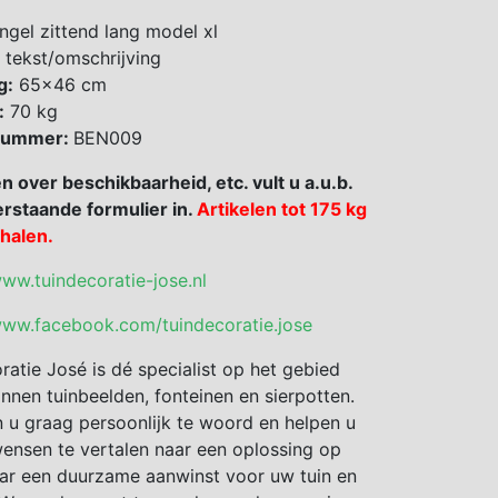
gel zittend lang model xl
 tekst/omschrijving
g:
65×46 cm
:
70 kg
 nummer:
BEN009
en over beschikbaarheid, etc. vult u a.u.b.
rstaande formulier in.
Artikelen tot 175 kg
fhalen.
www.tuindecoratie-jose.nl
www.facebook.com/tuindecoratie.jose
ratie José is dé specialist op het gebied
nnen tuinbeelden, fonteinen en sierpotten.
 u graag persoonlijk te woord en helpen u
nsen te vertalen naar een oplossing op
ar een duurzame aanwinst voor uw tuin en