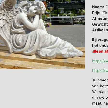
Naam:
En
Prijs:
Zie
Afmetin
Gewicht
Artikel
Bij vrag
het onde
alleen a
https://
https://
Tuindeco
van beto
We staan
om uw we
maat, na