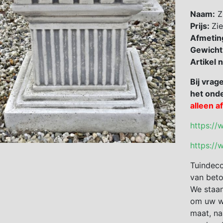
Naam:
Z
Prijs:
Zie
Afmetin
Gewicht
Artikel
Bij vrag
het onde
alleen a
https://
https://
Tuindeco
van beto
We staan
om uw we
maat, na