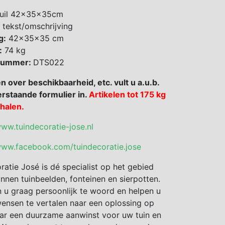
uil 42x35x35cm
 tekst/omschrijving
g:
42x35x35 cm
:
74 kg
 nummer:
DTS022
en over beschikbaarheid, etc. vult u a.u.b.
rstaande formulier in.
Artikelen tot 175 kg
fhalen.
www.tuindecoratie-jose.nl
www.facebook.com/tuindecoratie.jose
ratie José is dé specialist op het gebied
nnen tuinbeelden, fonteinen en sierpotten.
 u graag persoonlijk te woord en helpen u
nsen te vertalen naar een oplossing op
ar een duurzame aanwinst voor uw tuin en