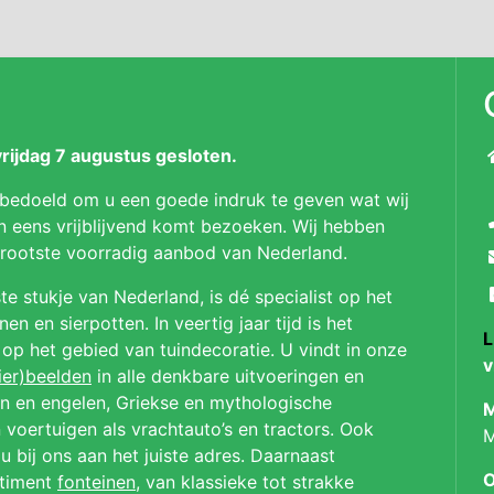
ijdag 7 augustus gesloten.
 bedoeld om u een goede indruk te geven wat wij
n eens vrijblijvend komt bezoeken. Wij hebben
 grootste voorradig aanbod van Nederland.
te stukje van Nederland, is dé specialist op het
n en sierpotten. In veertig jaar tijd is het
L
p op het gebied van tuindecoratie. U vindt in onze
v
ier)beelden
in alle denkbare uitvoeringen en
en en engelen, Griekse en mythologische
M
 voertuigen als vrachtauto’s en tractors. Ook
M
u bij ons aan het juiste adres. Daarnaast
O
rtiment
fonteinen
, van klassieke tot strakke