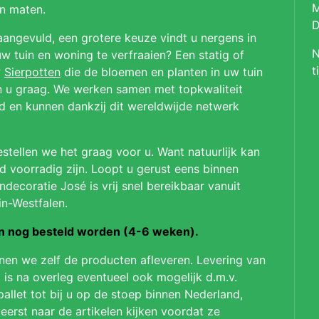
M
en maten.
D
aangevuld, een grotere keuze vindt u nergens in
N
 tuin en woning te verfraaien? Een statig of
t
?
Sierpotten
die de bloemen en planten in uw tuin
en u graag. We werken samen met topkwaliteit
ld en kunnen dankzij dit wereldwijde netwerk
stellen we het graag voor u. Want natuurlijk kan
jd voorradig zijn. Loopt u gerust eens binnen
ndecoratie José is vrij snel bereikbaar vanuit
in-Westfalen.
on nog besteld worden (4-6 weken).
nnen we zelf de producten afleveren. Levering van
 is na overleg eventueel ook mogelijk d.m.v.
pallet tot bij u op de stoep binnen Nederland,
 eerst naar de artikelen kijken voordat ze