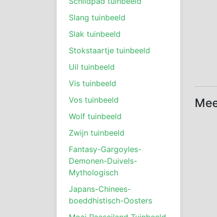
Schildpad tuinbeeld
Slang tuinbeeld
Slak tuinbeeld
Stokstaartje tuinbeeld
Uil tuinbeeld
Vis tuinbeeld
Vos tuinbeeld
Mee
Wolf tuinbeeld
Zwijn tuinbeeld
Fantasy-Gargoyles-
Demonen-Duivels-
Mythologisch
Japans-Chinees-
boeddhistisch-Oosters
Moai Paaseiland Tuinbeeld