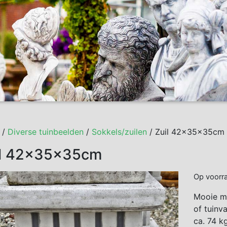
/
Diverse tuinbeelden
/
Sokkels/zuilen
/ Zuil 42x35x35cm
il 42x35x35cm
Op voorr
Mooie ma
of tuinv
ca. 74 kg