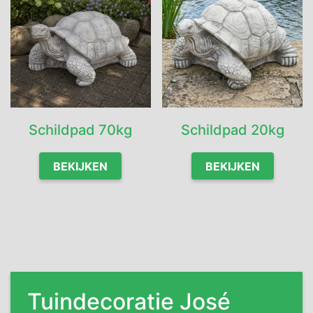
Schildpad 70kg
Schildpad 20kg
BEKIJKEN
BEKIJKEN
Tuindecoratie José