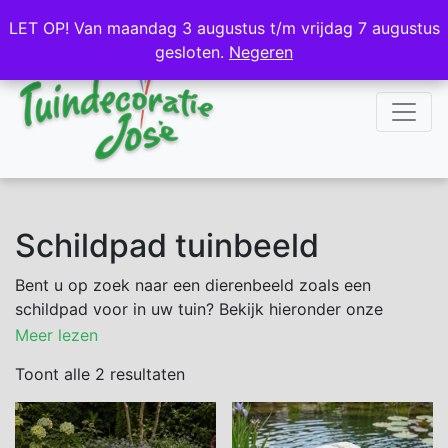
NL
DE
LET OP! Van maandag 3 augustus t/m vrijdag 7 augustus
LET OP! Van maandag 3 augustus t/m vrijdag 7 augustus
gesloten.
gesloten.
Negeren
Negeren
Schildpad tuinbeeld
Bent u op zoek naar een dierenbeeld zoals een
schildpad voor in uw tuin? Bekijk hieronder onze
betonnen schildpad als tuinbeeld.
Meer lezen
Toont alle 2 resultaten