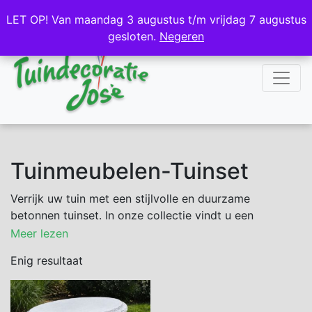
NL
DE
LET OP! Van maandag 3 augustus t/m vrijdag 7 augustus
LET OP! Van maandag 3 augustus t/m vrijdag 7 augustus
gesloten.
gesloten.
Negeren
Negeren
Tuinmeubelen-Tuinset
Verrijk uw tuin met een stijlvolle en duurzame
betonnen tuinset. In onze collectie vindt u een
robuuste betonnen tafels en banken die perfect zijn
Meer lezen
voor elke buitenruimte. Bezoek Tuindecoratie José in
Enig resultaat
Echt, Limburg, uw tuincentrum in de buurt, en ontdek
de mogelijkheden.