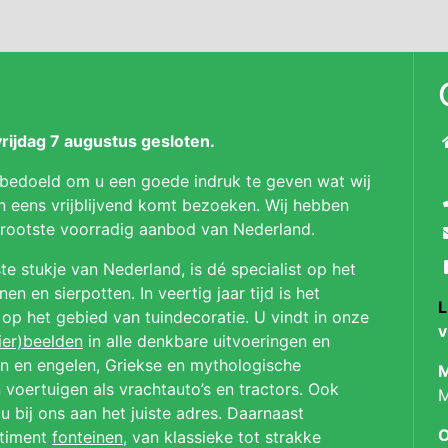
ijdag 7 augustus gesloten.
 bedoeld om u een goede indruk te geven wat wij
n eens vrijblijvend komt bezoeken. Wij hebben
 grootste voorradig aanbod van Nederland.
te stukje van Nederland, is dé specialist op het
n en sierpotten. In veertig jaar tijd is het
L
p op het gebied van tuindecoratie. U vindt in onze
v
ier)beelden
in alle denkbare uitvoeringen en
en en engelen, Griekse en mythologische
M
 voertuigen als vrachtauto’s en tractors. Ook
M
u bij ons aan het juiste adres. Daarnaast
O
rtiment
fonteinen
, van klassieke tot strakke