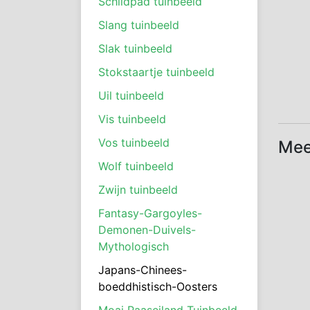
Schildpad tuinbeeld
Slang tuinbeeld
Slak tuinbeeld
Stokstaartje tuinbeeld
Uil tuinbeeld
Vis tuinbeeld
Vos tuinbeeld
Mee
Wolf tuinbeeld
Zwijn tuinbeeld
Fantasy-Gargoyles-
Demonen-Duivels-
Mythologisch
Japans-Chinees-
boeddhistisch-Oosters
Moai Paaseiland Tuinbeeld