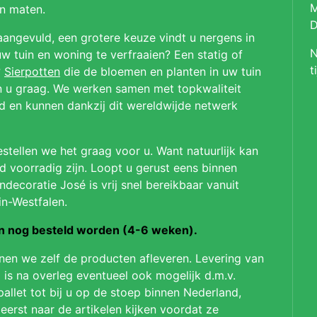
M
en maten.
D
aangevuld, een grotere keuze vindt u nergens in
N
 tuin en woning te verfraaien? Een statig of
t
?
Sierpotten
die de bloemen en planten in uw tuin
en u graag. We werken samen met topkwaliteit
ld en kunnen dankzij dit wereldwijde netwerk
stellen we het graag voor u. Want natuurlijk kan
jd voorradig zijn. Loopt u gerust eens binnen
ndecoratie José is vrij snel bereikbaar vanuit
in-Westfalen.
on nog besteld worden (4-6 weken).
nnen we zelf de producten afleveren. Levering van
 is na overleg eventueel ook mogelijk d.m.v.
pallet tot bij u op de stoep binnen Nederland,
 eerst naar de artikelen kijken voordat ze