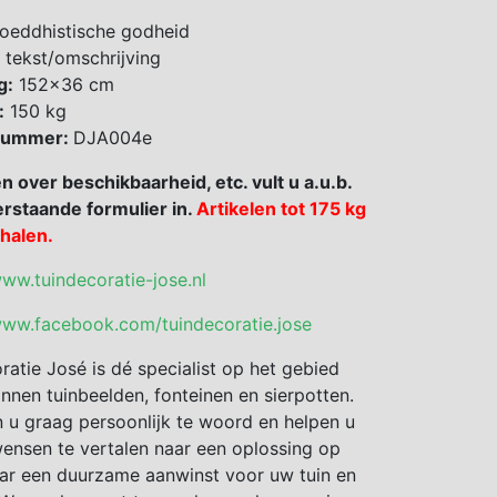
oeddhistische godheid
 tekst/omschrijving
g:
152×36 cm
:
150 kg
 nummer:
DJA004e
en over beschikbaarheid, etc. vult u a.u.b.
rstaande formulier in.
Artikelen tot 175 kg
fhalen.
www.tuindecoratie-jose.nl
www.facebook.com/tuindecoratie.jose
ratie José is dé specialist op het gebied
nnen tuinbeelden, fonteinen en sierpotten.
 u graag persoonlijk te woord en helpen u
nsen te vertalen naar een oplossing op
ar een duurzame aanwinst voor uw tuin en