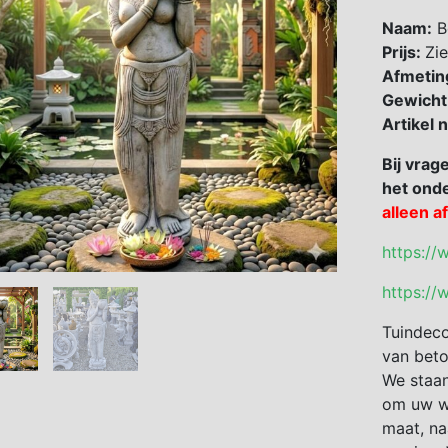
Naam:
B
Prijs:
Zie
Afmetin
Gewicht
Artikel
Bij vrag
het onde
alleen a
https://
https://
Tuindeco
van beto
We staan
om uw we
maat, na