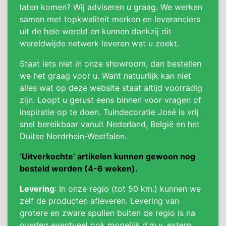
laten komen? Wij adviseren u graag. We werken
samen met topkwaliteit merken en leveranciers
uit de hele wereld en kunnen dankzij dit
wereldwijde netwerk leveren wat u zoekt.
Staat iets niet in onze showroom, dan bestellen
we het graag voor u. Want natuurlijk kan niet
alles wat op deze website staat altijd voorradig
zijn. Loopt u gerust eens binnen voor vragen of
inspiratie op te doen. Tuindecoratie José is vrij
snel bereikbaar vanuit Nederland, België en het
Duitse Nordrhein-Westfalen.
‘Uitverkochte’ artikelen kunnen gewoon nog
besteld worden (4-6 weken).
Levering
: In onze regio (tot 50 km.) kunnen we
zelf de producten afleveren. Levering van
grotere en zware spullen buiten de regio is na
overleg eventueel ook mogelijk d.m.v. extern