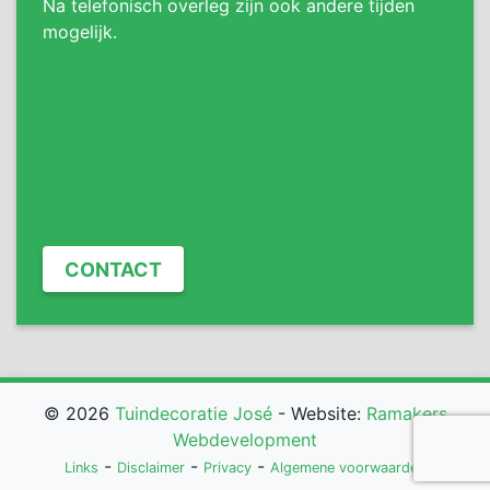
Na telefonisch overleg zijn ook andere tijden
mogelijk.
CONTACT
© 2026
Tuindecoratie José
- Website:
Ramakers
Webdevelopment
-
-
-
Links
Disclaimer
Privacy
Algemene voorwaarden