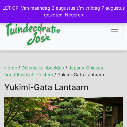
NL
DE
LET OP! Van maandag 3 augustus t/m vrijdag 7 augustus
LET OP! Van maandag 3 augustus t/m vrijdag 7 augustus
gesloten.
gesloten.
Negeren
Negeren
Home
/
Diverse tuinbeelden
/
Japans-Chinees-
boeddhistisch-Oosters
/ Yukimi-Gata Lantaarn
Yukimi-Gata Lantaarn