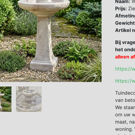
Naam:
W
Prijs:
Zie
Afmetin
Gewicht
Artikel
Bij vrag
het onde
alleen a
https://
https://
Tuindeco
van beto
We staan
om uw we
maat, na
woning. 