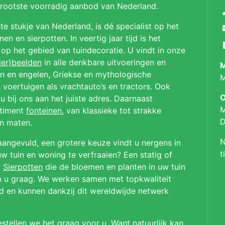
 grootste voorradig aanbod van Nederland.
te stukje van Nederland, is dé specialist op het
n en sierpotten. In veertig jaar tijd is het
p op het gebied van tuindecoratie. U vindt in onze
ier)beelden
in alle denkbare uitvoeringen en
M
en en engelen, Griekse en mythologische
M
 voertuigen als vrachtauto’s en tractors. Ook
O
u bij ons aan het juiste adres. Daarnaast
M
rtiment
fonteinen
, van klassieke tot strakke
D
en maten.
N
aangevuld, een grotere keuze vindt u nergens in
t
 tuin en woning te verfraaien? Een statig of
?
Sierpotten
die de bloemen en planten in uw tuin
en u graag. We werken samen met topkwaliteit
ld en kunnen dankzij dit wereldwijde netwerk
stellen we het graag voor u. Want natuurlijk kan