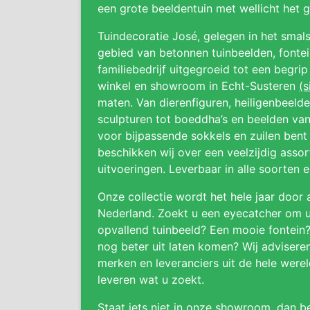
een grote beeldentuin met wellicht het
Tuindecoratie José, gelegen in het smals
gebied van betonnen tuinbeelden, fonteine
familiebedrijf uitgegroeid tot een begri
winkel en showroom in Echt-Susteren
(s
maten. Van dierenfiguren, heiligenbeeld
sculpturen tot boeddha’s en beelden van
voor bijpassende sokkels en zuilen bent 
beschikken wij over een veelzijdig asso
uitvoeringen. Leverbaar in alle soorten 
Onze collectie wordt het hele jaar door 
Nederland. Zoekt u een eyecatcher om uw
opvallend tuinbeeld? Een mooie fontein
nog beter uit laten komen? Wij adviser
merken en leveranciers uit de hele were
leveren wat u zoekt.
Staat iets niet in onze showroom, dan be