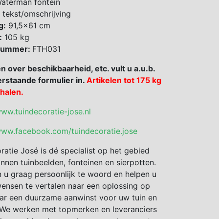
aterman fontein
 tekst/omschrijving
g:
91,5×61 cm
:
105 kg
 nummer:
FTH031
en over beschikbaarheid, etc. vult u a.u.b.
rstaande formulier in.
Artikelen tot 175 kg
fhalen.
www.tuindecoratie-jose.nl
www.facebook.com/tuindecoratie.jose
ratie José is dé specialist op het gebied
nnen tuinbeelden, fonteinen en sierpotten.
 u graag persoonlijk te woord en helpen u
nsen te vertalen naar een oplossing op
ar een duurzame aanwinst voor uw tuin en
We werken met topmerken en leveranciers