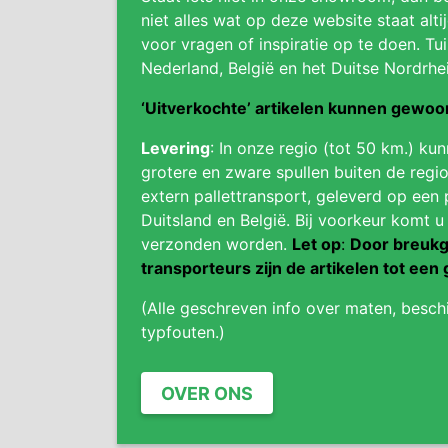
niet alles wat op deze website staat alti
voor vragen of inspiratie op te doen. Tui
Nederland, België en het Duitse Nordrhe
‘Uitverkochte’ artikelen kunnen gewo
Levering
: In onze regio (tot 50 km.) ku
grotere en zware spullen buiten de regio
extern pallettransport, geleverd op een 
Duitsland en België. Bij voorkeur komt u
verzonden worden.
Let op
:
Door breukg
transporteurs zijn de artikelen tot een 
(Alle geschreven info over maten, besch
typfouten.)
OVER ONS