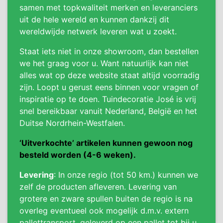
samen met topkwaliteit merken en leveranciers
uit de hele wereld en kunnen dankzij dit
wereldwijde netwerk leveren wat u zoekt.
Staat iets niet in onze showroom, dan bestellen
we het graag voor u. Want natuurlijk kan niet
alles wat op deze website staat altijd voorradig
zijn. Loopt u gerust eens binnen voor vragen of
inspiratie op te doen. Tuindecoratie José is vrij
snel bereikbaar vanuit Nederland, België en het
Duitse Nordrhein-Westfalen.
‘Uitverkochte’ artikelen kunnen gewoon nog
besteld worden (4-6 weken).
Levering
: In onze regio (tot 50 km.) kunnen we
zelf de producten afleveren. Levering van
grotere en zware spullen buiten de regio is na
overleg eventueel ook mogelijk d.m.v. extern
pallettransport, geleverd op een pallet tot bij u