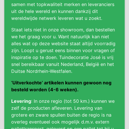
samen met topkwaliteit merken en leveranciers
uit de hele wereld en kunnen dankzij dit
wereldwijde netwerk leveren wat u zoekt.
Staat iets niet in onze showroom, dan bestellen
we het graag voor u. Want natuurlijk kan niet
alles wat op deze website staat altijd voorradig
zijn. Loopt u gerust eens binnen voor vragen of
inspiratie op te doen. Tuindecoratie José is vrij
snel bereikbaar vanuit Nederland, België en het
Duitse Nordrhein-Westfalen.
‘Uitverkochte’ artikelen kunnen gewoon nog
besteld worden (4-6 weken).
Levering
: In onze regio (tot 50 km.) kunnen we
zelf de producten afleveren. Levering van
grotere en zware spullen buiten de regio is na
overleg eventueel ook mogelijk d.m.v. extern
pallettransport, geleverd op een pallet tot bij u