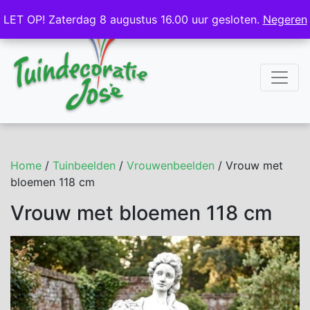
NL
DE
LET OP! Zaterdag 8 augustus 16.00 uur gesloten.
LET OP! Zaterdag 8 augustus 16.00 uur gesloten.
Negeren
Negeren
Home
/
Tuinbeelden
/
Vrouwenbeelden
/ Vrouw met
bloemen 118 cm
Vrouw met bloemen 118 cm