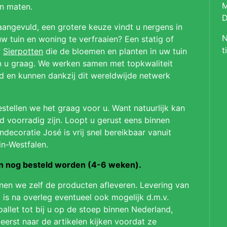
M
en maten.
D
aangevuld, een grotere keuze vindt u nergens in
N
 tuin en woning te verfraaien? Een statig of
t
?
Sierpotten
die de bloemen en planten in uw tuin
en u graag. We werken samen met topkwaliteit
ld en kunnen dankzij dit wereldwijde netwerk
stellen we het graag voor u. Want natuurlijk kan
jd voorradig zijn. Loopt u gerust eens binnen
ndecoratie José is vrij snel bereikbaar vanuit
in-Westfalen.
on nog besteld worden (4-6 weken).
nnen we zelf de producten afleveren. Levering van
 is na overleg eventueel ook mogelijk d.m.v.
pallet tot bij u op de stoep binnen Nederland,
 eerst naar de artikelen kijken voordat ze