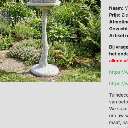
Naam:
V
Prijs:
Zie
Afmetin
Gewicht
Artikel
Bij vrag
het onde
alleen a
https://
https://
Tuindeco
van beto
We staan
om uw we
maat, na