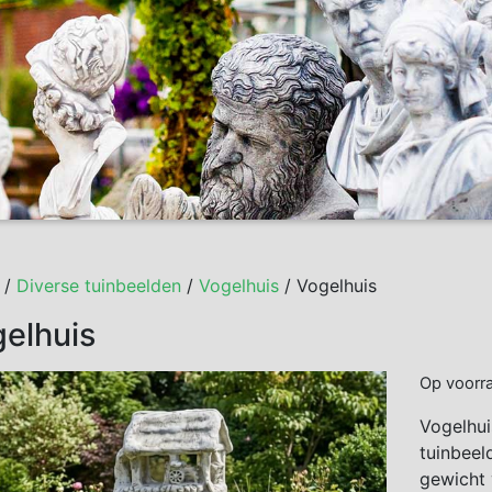
/
Diverse tuinbeelden
/
Vogelhuis
/ Vogelhuis
elhuis
Op voorr
Vogelhui
tuinbeel
gewicht 