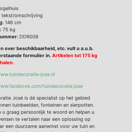
ogelhuis
 tekst/omschrijving
g:
146 cm
:
75 kg
 nummer:
DDR008
en over beschikbaarheid, etc. vult u a.u.b.
rstaande formulier in.
Artikelen tot 175 kg
fhalen.
www.tuindecoratie-jose.nl
www.facebook.com/tuindecoratie.jose
ratie José is dé specialist op het gebied
nnen tuinbeelden, fonteinen en sierpotten.
 u graag persoonlijk te woord en helpen u
nsen te vertalen naar een oplossing op
ar een duurzame aanwinst voor uw tuin en