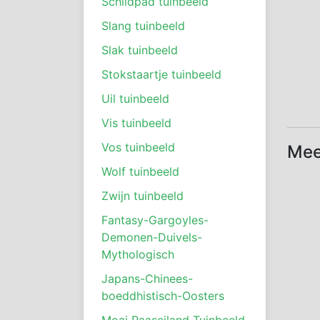
Schildpad tuinbeeld
Slang tuinbeeld
Slak tuinbeeld
Stokstaartje tuinbeeld
Uil tuinbeeld
Vis tuinbeeld
Vos tuinbeeld
Mee
Wolf tuinbeeld
Zwijn tuinbeeld
Fantasy-Gargoyles-
Demonen-Duivels-
Mythologisch
Japans-Chinees-
boeddhistisch-Oosters
Moai Paaseiland Tuinbeeld