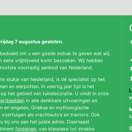
ijdag 7 augustus gesloten.
 bedoeld om u een goede indruk te geven wat wij
n eens vrijblijvend komt bezoeken. Wij hebben
 grootste voorradig aanbod van Nederland.
te stukje van Nederland, is dé specialist op het
n en sierpotten. In veertig jaar tijd is het
L
p op het gebied van tuindecoratie. U vindt in onze
v
ier)beelden
in alle denkbare uitvoeringen en
en en engelen, Griekse en mythologische
M
 voertuigen als vrachtauto’s en tractors. Ook
M
u bij ons aan het juiste adres. Daarnaast
O
rtiment
fonteinen
, van klassieke tot strakke