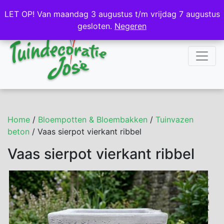
NL
DE
LET OP! Van maandag 3 augustus t/m vrijdag 7 augustus
LET OP! Van maandag 3 augustus t/m vrijdag 7 augustus
gesloten.
gesloten.
Negeren
Negeren
Home
/
Bloempotten & Bloembakken
/
Tuinvazen
beton
/ Vaas sierpot vierkant ribbel
Vaas sierpot vierkant ribbel