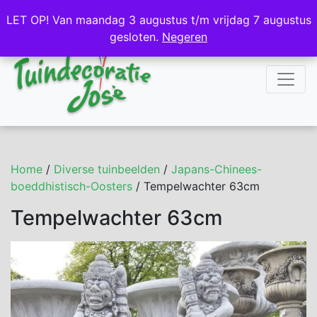
NL
DE
LET OP! Van maandag 3 augustus t/m vrijdag 7 augustus
LET OP! Van maandag 3 augustus t/m vrijdag 7 augustus
gesloten.
gesloten.
Negeren
Negeren
Home
/
Diverse tuinbeelden
/
Japans-Chinees-
boeddhistisch-Oosters
/ Tempelwachter 63cm
Tempelwachter 63cm