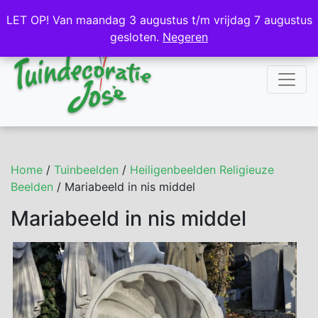
NL
DE
LET OP! Van maandag 3 augustus t/m vrijdag 7 augustus
LET OP! Van maandag 3 augustus t/m vrijdag 7 augustus
gesloten.
gesloten.
Negeren
Negeren
Home
/
Tuinbeelden
/
Heiligenbeelden Religieuze
Beelden
/ Mariabeeld in nis middel
Mariabeeld in nis middel