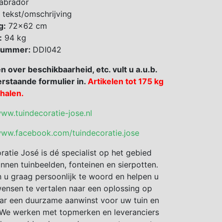
abrador
 tekst/omschrijving
g:
72×62 cm
:
94 kg
 nummer:
DDI042
en over beschikbaarheid, etc. vult u a.u.b.
rstaande formulier in.
Artikelen tot 175 kg
fhalen.
www.tuindecoratie-jose.nl
www.facebook.com/tuindecoratie.jose
ratie José is dé specialist op het gebied
nnen tuinbeelden, fonteinen en sierpotten.
 u graag persoonlijk te woord en helpen u
nsen te vertalen naar een oplossing op
ar een duurzame aanwinst voor uw tuin en
We werken met topmerken en leveranciers