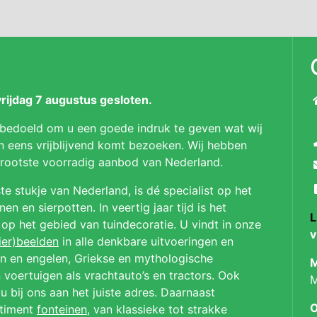
ijdag 7 augustus gesloten.
 bedoeld om u een goede indruk te geven wat wij
n eens vrijblijvend komt bezoeken. Wij hebben
 grootste voorradig aanbod van Nederland.
te stukje van Nederland, is dé specialist op het
n en sierpotten. In veertig jaar tijd is het
L
p op het gebied van tuindecoratie. U vindt in onze
v
ier)beelden
in alle denkbare uitvoeringen en
en en engelen, Griekse en mythologische
M
 voertuigen als vrachtauto’s en tractors. Ook
M
u bij ons aan het juiste adres. Daarnaast
O
rtiment
fonteinen
, van klassieke tot strakke