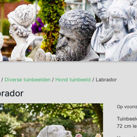
/
Diverse tuinbeelden
/
Hond tuinbeeld
/ Labrador
brador
Op voorr
Tuinbeel
72 cm le