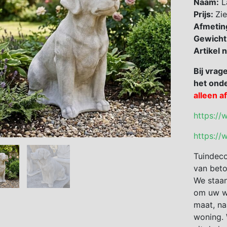
Naam:
L
Prijs:
Zie
Afmetin
Gewicht
Artikel
Bij vrag
het onde
alleen a
https://
https://
Tuindeco
van beto
We staan
om uw we
maat, na
woning. 