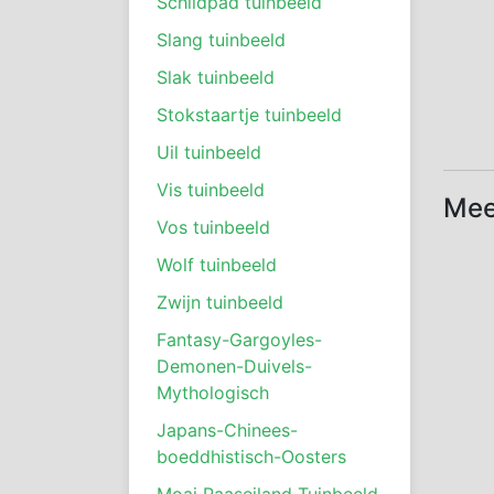
Schildpad tuinbeeld
Slang tuinbeeld
Slak tuinbeeld
Stokstaartje tuinbeeld
Uil tuinbeeld
Vis tuinbeeld
Mee
Vos tuinbeeld
Wolf tuinbeeld
Zwijn tuinbeeld
Fantasy-Gargoyles-
Demonen-Duivels-
Mythologisch
Japans-Chinees-
boeddhistisch-Oosters
Moai Paaseiland Tuinbeeld