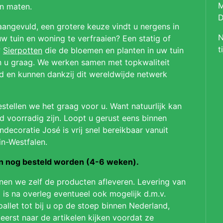
M
en maten.
D
aangevuld, een grotere keuze vindt u nergens in
N
 tuin en woning te verfraaien? Een statig of
t
?
Sierpotten
die de bloemen en planten in uw tuin
en u graag. We werken samen met topkwaliteit
ld en kunnen dankzij dit wereldwijde netwerk
stellen we het graag voor u. Want natuurlijk kan
jd voorradig zijn. Loopt u gerust eens binnen
ndecoratie José is vrij snel bereikbaar vanuit
in-Westfalen.
on nog besteld worden (4-6 weken).
nnen we zelf de producten afleveren. Levering van
 is na overleg eventueel ook mogelijk d.m.v.
pallet tot bij u op de stoep binnen Nederland,
 eerst naar de artikelen kijken voordat ze