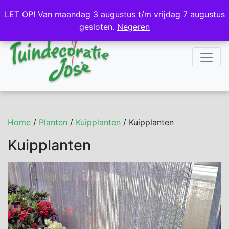
NL
DE
LET OP! Van maandag 3 augustus t/m vrijdag 7 augustus
LET OP! Van maandag 3 augustus t/m vrijdag 7 augustus
gesloten.
gesloten.
Negeren
Negeren
Home
/
Planten
/
Kuipplanten
/ Kuipplanten
Kuipplanten