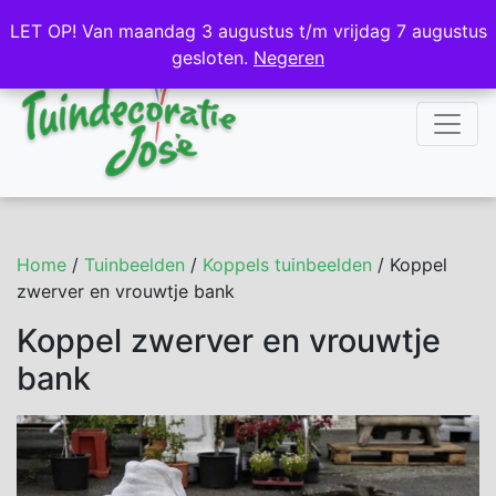
NL
DE
LET OP! Van maandag 3 augustus t/m vrijdag 7 augustus
LET OP! Van maandag 3 augustus t/m vrijdag 7 augustus
gesloten.
gesloten.
Negeren
Negeren
Home
/
Tuinbeelden
/
Koppels tuinbeelden
/ Koppel
zwerver en vrouwtje bank
Koppel zwerver en vrouwtje
bank