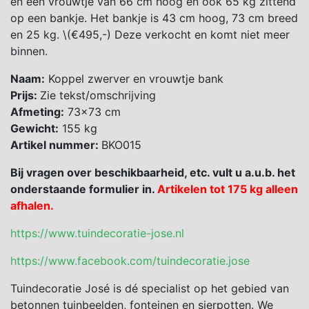
en een vrouwtje van 66 cm hoog en ook 65 kg zittend
op een bankje. Het bankje is 43 cm hoog, 73 cm breed
en 25 kg. \(€495,-) Deze verkocht en komt niet meer
binnen.
Naam:
Koppel zwerver en vrouwtje bank
Prijs:
Zie tekst/omschrijving
Afmeting:
73×73 cm
Gewicht:
155 kg
Artikel nummer:
BKO015
Bij vragen over beschikbaarheid, etc. vult u a.u.b. het
onderstaande formulier in.
Artikelen tot 175 kg alleen
afhalen.
https://www.tuindecoratie-jose.nl
https://www.facebook.com/tuindecoratie.jose
Tuindecoratie José is dé specialist op het gebied van
betonnen tuinbeelden, fonteinen en sierpotten. We