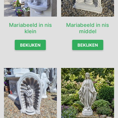
Mariabeeld in nis
Mariabeeld in nis
klein
middel
BEKIJKEN
BEKIJKEN