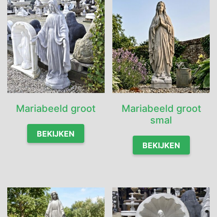
brengen, en om de verbinding tussen mens en het
hogere te versterken.
Onze betonnen heiligen en religieuze Maria beelden
zijn duurzaam en weerbestendig, zodat ze vele jaren
van schoonheid kunnen bieden in uw tuin. Hun tijdloze
uitstraling en rustieke charme zullen een prachtig
decor vormen en een gevoel van vrede brengen, of ze
nu in een bloemenbed worden geplaatst, tussen de
Mariabeeld groot
Mariabeeld groot
struiken staan of een prominente plek krijgen op een
smal
stenen sokkel. Laat deze betonnen heiligen en
religieuze beelden een bron van troost en inspiratie
BEKIJKEN
zijn in uw tuin.
BEKIJKEN
Bent u op zoek naar een mooi Mariabeeld? Dan bent u
bij Tuindecoratie José aan het juiste adres. Bekijk
hieronder ons assortiment met Religieuze beelden.