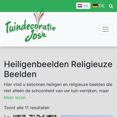
NL
DE
Heiligenbeelden Religieuze
Beelden
Hier vind u betonnen heiligen en religieuze beelden die
niet alleen de schoonheid van uw tuin verrijken, maar
ook de geest van rust en sereniteit uitdragen. Onze
Meer lezen
heiligen en religieuze beelden zijn met zorg en
Toont alle 11 resultaten
toewijding vervaardigd en met oog voor detail. Ze zijn
gemaakt om een gevoel van vrede en verlichting te