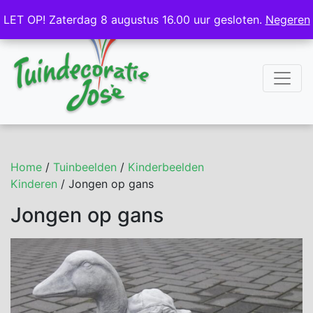
NL
DE
LET OP! Zaterdag 8 augustus 16.00 uur gesloten.
LET OP! Zaterdag 8 augustus 16.00 uur gesloten.
Negeren
Negeren
Home
/
Tuinbeelden
/
Kinderbeelden
Kinderen
/ Jongen op gans
Jongen op gans