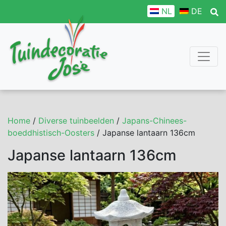
NL
DE
Home
/
Diverse tuinbeelden
/
Japans-Chinees-
boeddhistisch-Oosters
/ Japanse lantaarn 136cm
Japanse lantaarn 136cm