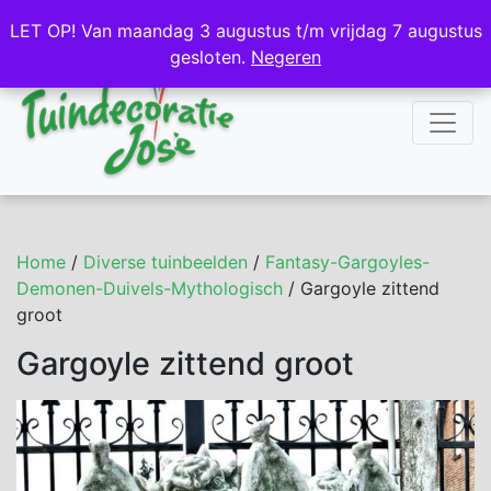
NL
DE
LET OP! Van maandag 3 augustus t/m vrijdag 7 augustus
LET OP! Van maandag 3 augustus t/m vrijdag 7 augustus
gesloten.
gesloten.
Negeren
Negeren
Home
/
Diverse tuinbeelden
/
Fantasy-Gargoyles-
Demonen-Duivels-Mythologisch
/ Gargoyle zittend
groot
Gargoyle zittend groot