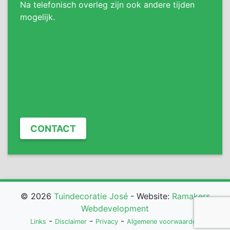
Na telefonisch overleg zijn ook andere tijden
mogelijk.
CONTACT
© 2026
Tuindecoratie José
- Website:
Ramakers
Webdevelopment
-
-
-
Links
Disclaimer
Privacy
Algemene voorwaarden