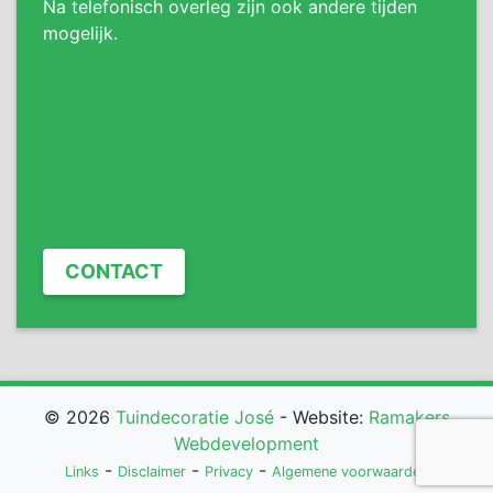
Na telefonisch overleg zijn ook andere tijden
mogelijk.
CONTACT
© 2026
Tuindecoratie José
- Website:
Ramakers
Webdevelopment
-
-
-
Links
Disclaimer
Privacy
Algemene voorwaarden