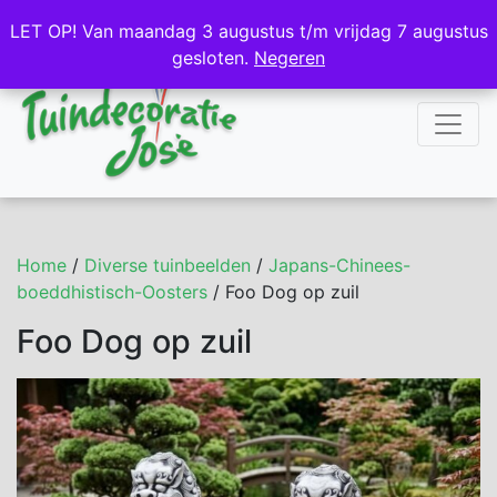
NL
DE
LET OP! Van maandag 3 augustus t/m vrijdag 7 augustus
LET OP! Van maandag 3 augustus t/m vrijdag 7 augustus
gesloten.
gesloten.
Negeren
Negeren
Home
/
Diverse tuinbeelden
/
Japans-Chinees-
boeddhistisch-Oosters
/ Foo Dog op zuil
Foo Dog op zuil