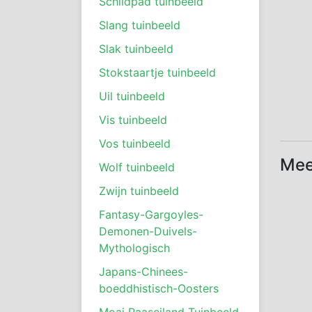
Schildpad tuinbeeld
Slang tuinbeeld
Slak tuinbeeld
Stokstaartje tuinbeeld
Uil tuinbeeld
Vis tuinbeeld
Vos tuinbeeld
Mee
Wolf tuinbeeld
Zwijn tuinbeeld
Fantasy-Gargoyles-
Demonen-Duivels-
Mythologisch
Japans-Chinees-
boeddhistisch-Oosters
Moai Paaseiland Tuinbeeld