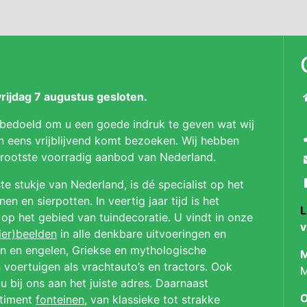
ijdag 7 augustus gesloten.
 bedoeld om u een goede indruk te geven wat wij
n eens vrijblijvend komt bezoeken. Wij hebben
 grootste voorradig aanbod van Nederland.
te stukje van Nederland, is dé specialist op het
n en sierpotten. In veertig jaar tijd is het
L
p op het gebied van tuindecoratie. U vindt in onze
v
ier)beelden
in alle denkbare uitvoeringen en
en en engelen, Griekse en mythologische
M
 voertuigen als vrachtauto’s en tractors. Ook
M
u bij ons aan het juiste adres. Daarnaast
O
rtiment
fonteinen
, van klassieke tot strakke