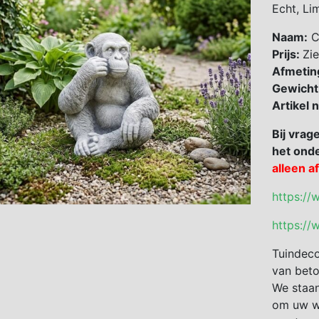
Echt, Li
Naam:
C
Prijs:
Zie
Afmetin
Gewicht
Artikel
Bij vrag
het onde
alleen a
https://
https://
Tuindeco
van beto
We staan
om uw we