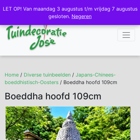
NL
DE
LET OP! Van maandag 3 augustus t/m vrijdag 7 augustus
LET OP! Van maandag 3 augustus t/m vrijdag 7 augustus
gesloten.
gesloten.
Negeren
Negeren
Home
/
Diverse tuinbeelden
/
Japans-Chinees-
boeddhistisch-Oosters
/ Boeddha hoofd 109cm
Boeddha hoofd 109cm