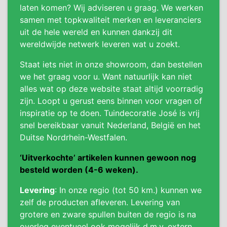
laten komen? Wij adviseren u graag. We werken
samen met topkwaliteit merken en leveranciers
uit de hele wereld en kunnen dankzij dit
wereldwijde netwerk leveren wat u zoekt.
Staat iets niet in onze showroom, dan bestellen
we het graag voor u. Want natuurlijk kan niet
alles wat op deze website staat altijd voorradig
zijn. Loopt u gerust eens binnen voor vragen of
inspiratie op te doen. Tuindecoratie José is vrij
snel bereikbaar vanuit Nederland, België en het
Duitse Nordrhein-Westfalen.
‘Uitverkochte’ artikelen kunnen gewoon nog
besteld worden (4-6 weken).
Levering
: In onze regio (tot 50 km.) kunnen we
zelf de producten afleveren. Levering van
grotere en zware spullen buiten de regio is na
overleg eventueel ook mogelijk d.m.v. extern