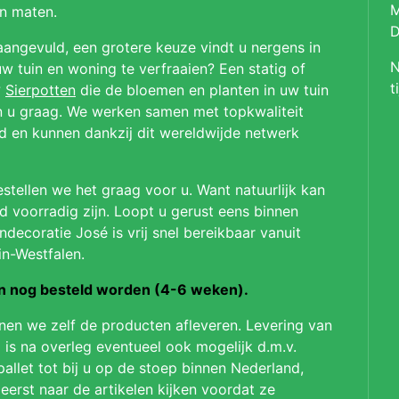
M
en maten.
D
aangevuld, een grotere keuze vindt u nergens in
N
 tuin en woning te verfraaien? Een statig of
t
?
Sierpotten
die de bloemen en planten in uw tuin
en u graag. We werken samen met topkwaliteit
ld en kunnen dankzij dit wereldwijde netwerk
stellen we het graag voor u. Want natuurlijk kan
jd voorradig zijn. Loopt u gerust eens binnen
ndecoratie José is vrij snel bereikbaar vanuit
in-Westfalen.
on nog besteld worden (4-6 weken).
nnen we zelf de producten afleveren. Levering van
 is na overleg eventueel ook mogelijk d.m.v.
pallet tot bij u op de stoep binnen Nederland,
 eerst naar de artikelen kijken voordat ze