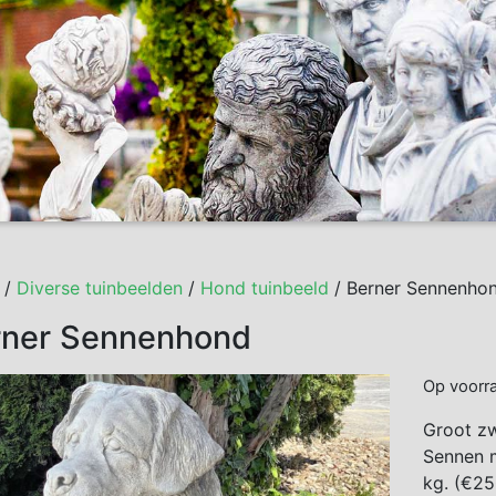
/
Diverse tuinbeelden
/
Hond tuinbeeld
/ Berner Sennenho
rner Sennenhond
Op voorr
Groot zw
Sennen m
kg. (€25