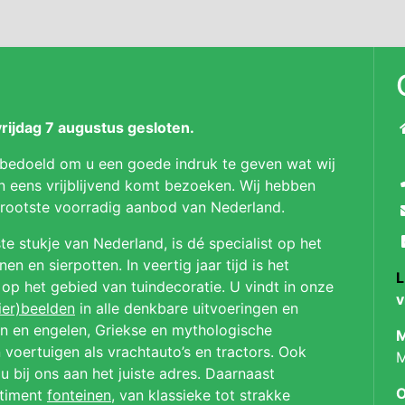
ijdag 7 augustus gesloten.
 bedoeld om u een goede indruk te geven wat wij
n eens vrijblijvend komt bezoeken. Wij hebben
 grootste voorradig aanbod van Nederland.
te stukje van Nederland, is dé specialist op het
n en sierpotten. In veertig jaar tijd is het
L
p op het gebied van tuindecoratie. U vindt in onze
v
ier)beelden
in alle denkbare uitvoeringen en
en en engelen, Griekse en mythologische
M
 voertuigen als vrachtauto’s en tractors. Ook
M
u bij ons aan het juiste adres. Daarnaast
O
rtiment
fonteinen
, van klassieke tot strakke