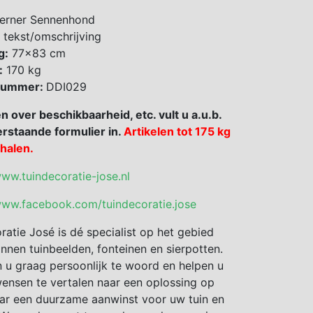
erner Sennenhond
 tekst/omschrijving
g:
77×83 cm
:
170 kg
 nummer:
DDI029
en over beschikbaarheid, etc. vult u a.u.b.
rstaande formulier in.
Artikelen tot 175 kg
fhalen.
www.tuindecoratie-jose.nl
www.facebook.com/tuindecoratie.jose
ratie José is dé specialist op het gebied
nnen tuinbeelden, fonteinen en sierpotten.
 u graag persoonlijk te woord en helpen u
nsen te vertalen naar een oplossing op
ar een duurzame aanwinst voor uw tuin en