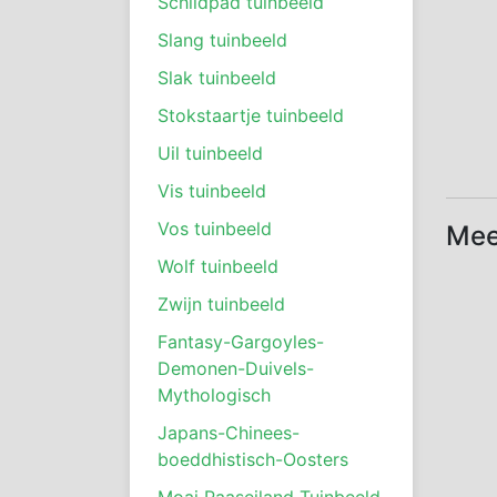
Schildpad tuinbeeld
Slang tuinbeeld
Slak tuinbeeld
Stokstaartje tuinbeeld
Uil tuinbeeld
Vis tuinbeeld
Vos tuinbeeld
Mee
Wolf tuinbeeld
Zwijn tuinbeeld
Fantasy-Gargoyles-
Demonen-Duivels-
Mythologisch
Japans-Chinees-
boeddhistisch-Oosters
Moai Paaseiland Tuinbeeld