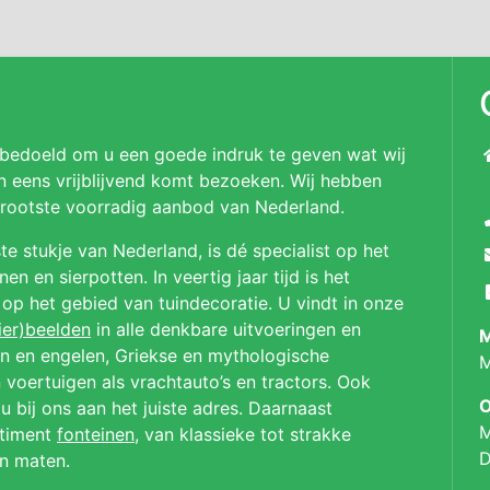
 bedoeld om u een goede indruk te geven wat wij
n eens vrijblijvend komt bezoeken. Wij hebben
 grootste voorradig aanbod van Nederland.
te stukje van Nederland, is dé specialist op het
n en sierpotten. In veertig jaar tijd is het
p op het gebied van tuindecoratie. U vindt in onze
ier)beelden
in alle denkbare uitvoeringen en
M
en en engelen, Griekse en mythologische
M
 voertuigen als vrachtauto’s en tractors. Ook
O
u bij ons aan het juiste adres. Daarnaast
M
rtiment
fonteinen
, van klassieke tot strakke
D
en maten.