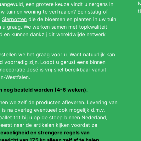
N
aangevuld, een grotere keuze vindt u nergens in
t
 tuin en woning te verfraaien? Een statig of
?
Sierpotten
die de bloemen en planten in uw tuin
en u graag. We werken samen met topkwaliteit
ld en kunnen dankzij dit wereldwijde netwerk
stellen we het graag voor u. Want natuurlijk kan
jd voorradig zijn. Loopt u gerust eens binnen
ndecoratie José is vrij snel bereikbaar vanuit
in-Westfalen.
on nog besteld worden (4-6 weken).
nnen we zelf de producten afleveren. Levering van
 is na overleg eventueel ook mogelijk d.m.v.
pallet tot bij u op de stoep binnen Nederland,
 eerst naar de artikelen kijken voordat ze
evoeligheid en strengere regels van
gewicht van 175 kg alleen zelf af te halen.