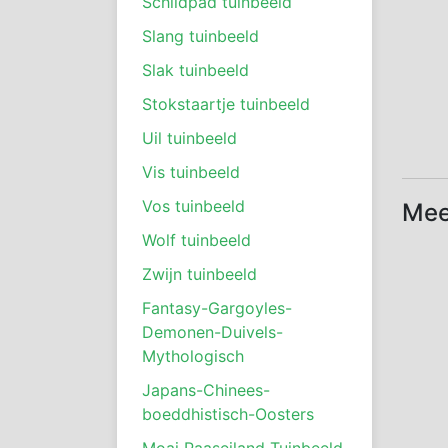
Schildpad tuinbeeld
Slang tuinbeeld
Slak tuinbeeld
Stokstaartje tuinbeeld
Uil tuinbeeld
Vis tuinbeeld
Vos tuinbeeld
Mee
Wolf tuinbeeld
Zwijn tuinbeeld
Fantasy-Gargoyles-
Demonen-Duivels-
Mythologisch
Japans-Chinees-
boeddhistisch-Oosters
Moai Paaseiland Tuinbeeld