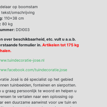
delaar op boomstam
 tekst/omschrijving
g:
110×38 cm
:
80 kg
 nummer:
DDI003
en over beschikbaarheid, etc. vult u a.u.b.
rstaande formulier in.
Artikelen tot 175 kg
fhalen.
www.tuindecoratie-jose.nl
www.facebook.com/tuindecoratie.jose
ratie José is dé specialist op het gebied
nnen tuinbeelden, fonteinen en sierpotten.
 u graag persoonlijk te woord en helpen u
nsen te vertalen naar een oplossing op
ar een duurzame aanwinst voor uw tuin en