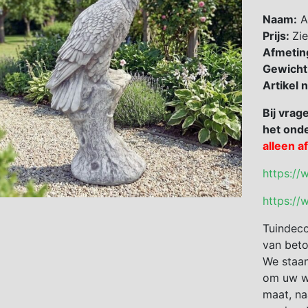
Naam:
A
Prijs:
Zie
Afmetin
Gewicht
Artikel
Bij vrag
het onde
alleen a
https://
https://
Tuindeco
van beto
We staan
om uw we
maat, na