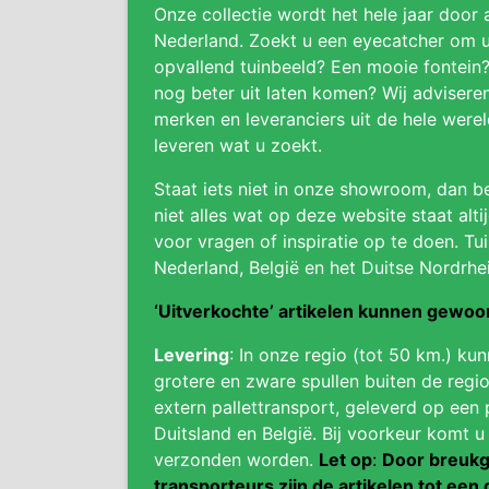
Onze collectie wordt het hele jaar door 
Nederland. Zoekt u een eyecatcher om uw
opvallend tuinbeeld? Een mooie fontein
nog beter uit laten komen? Wij adviser
merken en leveranciers uit de hele were
leveren wat u zoekt.
Staat iets niet in onze showroom, dan be
niet alles wat op deze website staat alti
voor vragen of inspiratie op te doen. Tui
Nederland, België en het Duitse Nordrhe
‘Uitverkochte’ artikelen kunnen gewo
Levering
: In onze regio (tot 50 km.) ku
grotere en zware spullen buiten de regio
extern pallettransport, geleverd op een 
Duitsland en België. Bij voorkeur komt u
verzonden worden.
Let op
:
Door breukg
transporteurs zijn de artikelen tot een 