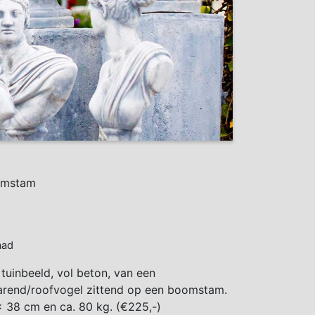
omstam
aad
 tuinbeeld, vol beton, van een
arend/roofvogel zittend op een boomstam.
x 38 cm en ca. 80 kg. (€225,-)