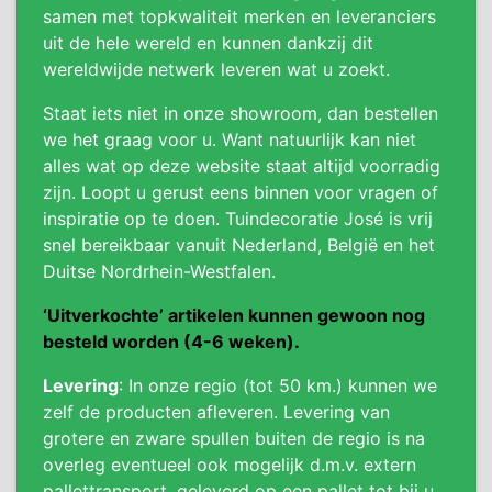
samen met topkwaliteit merken en leveranciers
uit de hele wereld en kunnen dankzij dit
wereldwijde netwerk leveren wat u zoekt.
Staat iets niet in onze showroom, dan bestellen
we het graag voor u. Want natuurlijk kan niet
alles wat op deze website staat altijd voorradig
zijn. Loopt u gerust eens binnen voor vragen of
inspiratie op te doen. Tuindecoratie José is vrij
snel bereikbaar vanuit Nederland, België en het
Duitse Nordrhein-Westfalen.
‘Uitverkochte’ artikelen kunnen gewoon nog
besteld worden (4-6 weken).
Levering
: In onze regio (tot 50 km.) kunnen we
zelf de producten afleveren. Levering van
grotere en zware spullen buiten de regio is na
overleg eventueel ook mogelijk d.m.v. extern
pallettransport, geleverd op een pallet tot bij u