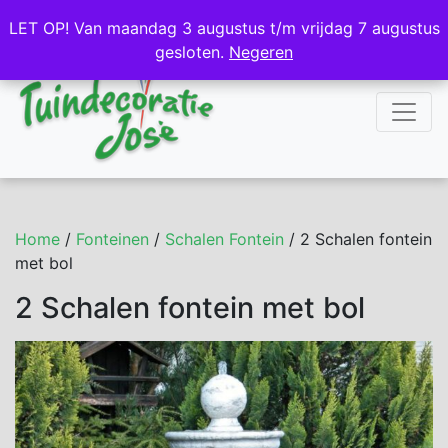
NL
DE
LET OP! Van maandag 3 augustus t/m vrijdag 7 augustus
LET OP! Van maandag 3 augustus t/m vrijdag 7 augustus
gesloten.
gesloten.
Negeren
Negeren
Home
/
Fonteinen
/
Schalen Fontein
/ 2 Schalen fontein
met bol
2 Schalen fontein met bol