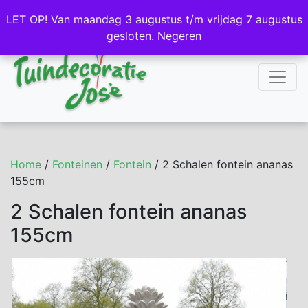
NL
DE
LET OP! Van maandag 3 augustus t/m vrijdag 7 augustus
LET OP! Van maandag 3 augustus t/m vrijdag 7 augustus
gesloten.
gesloten.
Negeren
Negeren
Home
/
Fonteinen
/
Fontein
/ 2 Schalen fontein ananas
155cm
2 Schalen fontein ananas
155cm