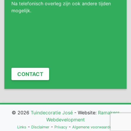
Na telefonisch overleg zijn ook andere tijden
mogelijk.
CONTACT
© 2026
Tuindecoratie José
- Website:
Ramakers
Webdevelopment
-
-
-
Links
Disclaimer
Privacy
Algemene voorwaarden