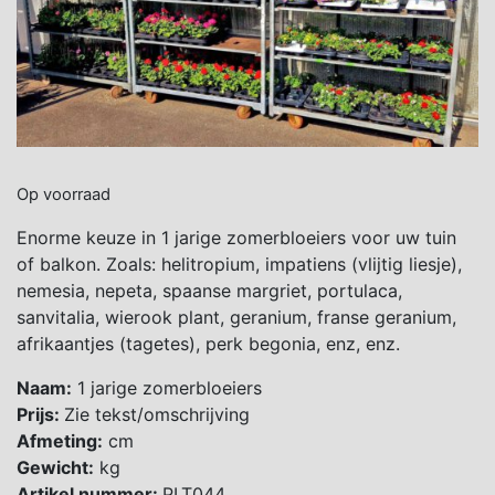
Op voorraad
Enorme keuze in 1 jarige zomerbloeiers voor uw tuin
of balkon. Zoals: helitropium, impatiens (vlijtig liesje),
nemesia, nepeta, spaanse margriet, portulaca,
sanvitalia, wierook plant, geranium, franse geranium,
afrikaantjes (tagetes), perk begonia, enz, enz.
Naam:
1 jarige zomerbloeiers
Prijs:
Zie tekst/omschrijving
Afmeting:
cm
Gewicht:
kg
Artikel nummer:
PLT044