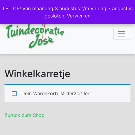
NL
DE
LET OP! Van maandag 3 augustus t/m vrijdag 7 augustus
LET OP! Van maandag 3 augustus t/m vrijdag 7 augustus
gesloten.
gesloten.
Verwerfen
Verwerfen
Winkelkarretje
Dein Warenkorb ist derzeit leer.
Zurück zum Shop