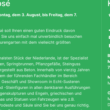
osé
ag, dem 3. August, bis Freitag, dem 7.
é soll Ihnen einen guten Eindruck davon
t Sie uns einfach mal unverbindlich besuchen
rengarten mit dem vielleicht größten
B
lsten Stück der Niederlande, ist der Spezialist
M
en, Springbrunnen, Pflanzgefäße, Steinguss
7
rgestellt aus Beton. Innerhalb von vierzig Jahren
nem der führenden Fachhändler im Bereich
M
em Geschäft und Showroom in Echt-Susteren
M
nd -Steinfiguren in allen denkbaren Ausführungen
O
igenskulpturen und Engeln, griechischen und
M
as und Statuen von Fahrzeugen wie z.B.
D
odeste und Säule sind Sie bei uns genau richtig.