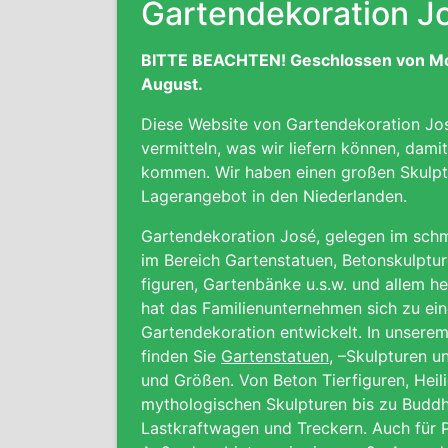
Gartendekoration J
BITTE BEACHTEN! Geschlossen von Mont
August.
Diese Website von Gartendekoration Jos
vermitteln, was wir liefern können, dami
kommen. Wir haben einen großen Skulptu
Lagerangebot in den Niederlanden.
Gartendekoration José, gelegen im schma
im Bereich Gartenstatuen, Betonskulptur
figuren,
Gartenbänke
u.s.w. und allem he
hat das Familienunternehmen sich zu ei
Gartendekoration entwickelt. In unser
finden Sie
Gartenstatuen
, –Skulpturen u
und Größen. Von Beton Tierfiguren, Heil
mythologischen Skulpturen bis zu Buddh
Lastkraftwagen und Treckern. Auch für P