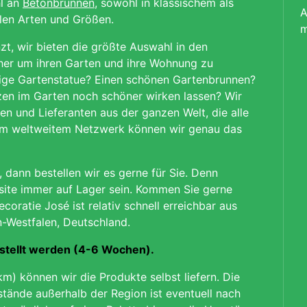
l an
Betonbrunnen
, sowohl in klassischem als
A
llen Arten und Größen.
m
zt, wir bieten die größte Auswahl in den
her um ihren Garten und ihre Wohnung zu
llige Gartenstatue? Einen schönen Gartenbrunnen?
nzen im Garten noch schöner wirken lassen? Wir
en und Lieferanten aus der ganzen Welt, die alle
sem weltweitem Netzwerk können wir genau das
dann bestellen wir es gerne für Sie.
Denn
bsite immer auf Lager sein.
Kommen Sie gerne
ecoratie José ist relativ schnell erreichbar aus
n-Westfalen, Deutschland.
estellt werden (4-6 Wochen).
km) können wir die Produkte selbst liefern. Die
tände außerhalb der Region ist
eventuell nach