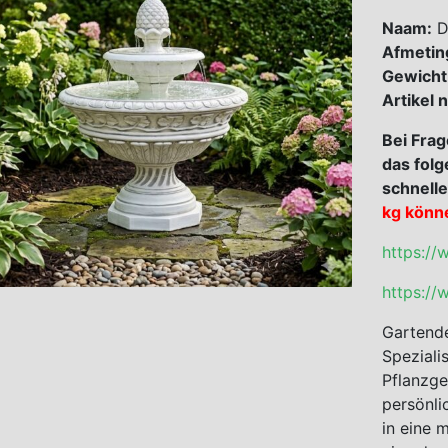
Naam:
Di
Afmetin
Gewicht
Artikel
Bei Frag
das folg
schnelle
kg könn
https://
https://
Gartende
Speziali
Pflanzge
persönli
in eine