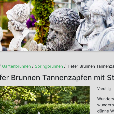
/
Gartenbrunnen
/
Springbrunnen
/ Tiefer Brunnen Tannenza
fer Brunnen Tannenzapfen mit St
Vorrätig
Wundersc
wunderba
dünne Wa