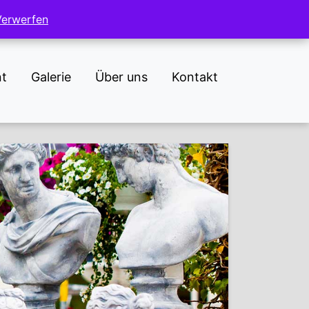
NL
DE
Verwerfen
Verwerfen
nt
Galerie
Über uns
Kontakt