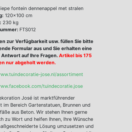
epe fontein dennenappel met stralen
g:
120×100 cm
:
230 kg
 nummer:
FTS012
en zur Verfügbarkeit usw. füllen Sie bitte
ende Formular aus und Sie erhalten eine
 Antwort auf Ihre Fragen.
Artikel bis 175
en nur abgeholt werden.
www.tuindecoratie-jose.nl/assortiment
www.facebook.com/tuindecoratie.jose
koration José ist marktführender
st im Bereich Gartenstatuen, Brunnen und
fäße aus Beton. Wir stehen Ihnen gerne
ch zu Wort und helfen Ihnen, Ihre Wünsche
 maßgeschneiderte Lösung umzusetzen und