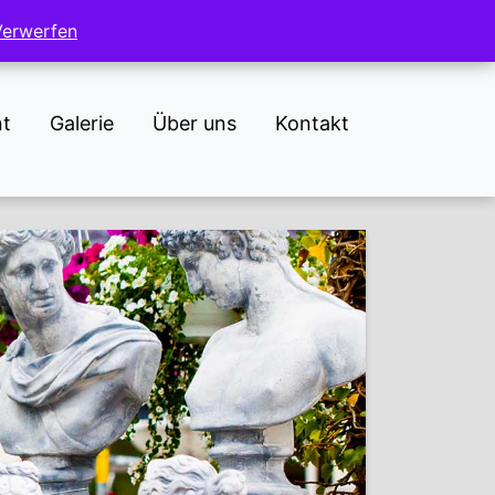
NL
DE
Verwerfen
Verwerfen
nt
Galerie
Über uns
Kontakt