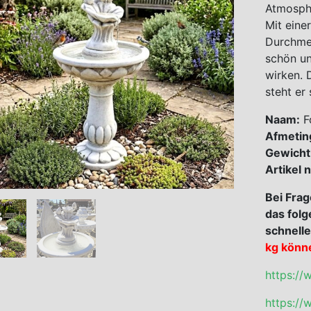
Atmosphä
Mit eine
Durchmes
schön un
wirken. 
steht er 
Naam:
Fo
Afmetin
Gewicht
Artikel
Bei Frag
das folg
schnelle
kg könn
https://
https://