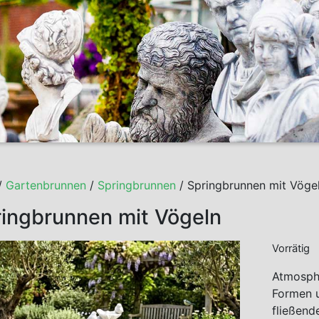
/
Gartenbrunnen
/
Springbrunnen
/ Springbrunnen mit Vöge
ingbrunnen mit Vögeln
Vorrätig
Atmosph
Formen u
fließend