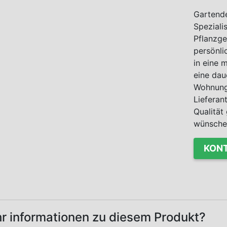
Gartende
Speziali
Pflanzge
persönli
in eine
eine dau
Wohnung 
Lieferan
Qualität 
wünsche
KONT
r informationen zu diesem Produkt?