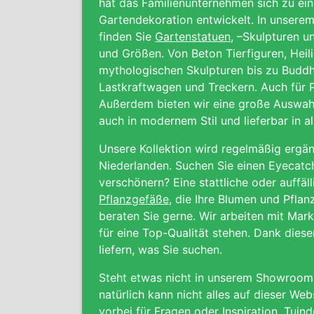
hat das Familienunternehmen sich zu ei
Gartendekoration entwickelt. In unser
finden Sie
Gartenstatuen
, –Skulpturen u
und Größen. Von Beton Tierfiguren, Heil
mythologischen Skulpturen bis zu Buddh
Lastkraftwagen und Treckern. Auch für P
Außerdem bieten wir eine große Auswah
auch in modernem Stil und lieferbar in a
Unsere Kollektion wird regelmäßig ergän
Niederlanden. Suchen Sie einen Eyecatc
verschönern? Eine stattliche oder auffä
Pflanzgefäße
, die Ihre Blumen und Pfla
beraten Sie gerne. Wir arbeiten mit Mark
für eine Top-Qualität stehen. Dank die
liefern, was Sie suchen.
Steht etwas nicht in unserem Showroom, 
natürlich kann nicht alles auf dieser We
vorbei für Fragen oder Inspiration. Tuind