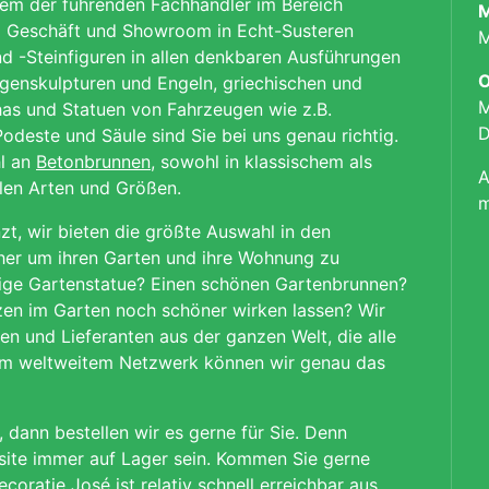
nem der führenden Fachhändler im Bereich
M
em Geschäft und Showroom in Echt-Susteren
M
nd -Steinfiguren in allen denkbaren Ausführungen
O
igenskulpturen und Engeln, griechischen und
M
as und Statuen von Fahrzeugen wie z.B.
D
odeste und Säule sind Sie bei uns genau richtig.
l an
Betonbrunnen
, sowohl in klassischem als
A
llen Arten und Größen.
m
zt, wir bieten die größte Auswahl in den
her um ihren Garten und ihre Wohnung zu
llige Gartenstatue? Einen schönen Gartenbrunnen?
nzen im Garten noch schöner wirken lassen? Wir
en und Lieferanten aus der ganzen Welt, die alle
sem weltweitem Netzwerk können wir genau das
dann bestellen wir es gerne für Sie.
Denn
bsite immer auf Lager sein.
Kommen Sie gerne
ecoratie José ist relativ schnell erreichbar aus