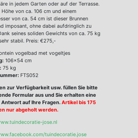
re in jedem Garten oder auf der Terrasse.
r Höhe von ca. 106 cm und einem
ser von ca. 54 cm ist dieser Brunnen
d imposant, ohne dabei aufdringlich zu
Dank seines soliden Gewichts von ca. 75 kg
sehr stabil. Preis: €275,-
ntein vogelbad met vogeltjes
g:
106×54 cm
:
75 kg
 nummer:
FTS052
en zur Verfügbarkeit usw. füllen Sie bitte
ende Formular aus und Sie erhalten eine
 Antwort auf Ihre Fragen.
Artikel bis 175
en nur abgeholt werden.
www.tuindecoratie-jose.nl
www.facebook.com/tuindecoratie.jose