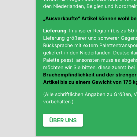
den Niederlanden, Belgien und Nordrhei
„Ausverkaufte“ Artikel können wohl b
Lieferung
: In unserer Region (bis zu 50 
Lieferung größerer und schwerer Gegens
Rücksprache
mit extern Palettentranspo
geliefert in den Niederlanden, Deutschl
Palette passt, ansonsten muss es abgeho
möchten wir Sie bitten, diese zuerst be
Bruchempfindlichkeit
und der strenger
Artikel bis zu einem Gewicht von 175 
(Alle schriftlichen Angaben zu Größen, V
vorbehalten.)
ÜBER UNS