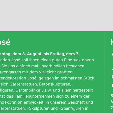
osé
ag, dem 3. August, bis Freitag, dem 7.
tion José soll Ihnen einen guten Eindruck davon
t Sie uns einfach mal unverbindlich besuchen
rengarten mit dem vielleicht größten
endekoration José, gelegen im schmalsten Stück
ereich Gartenstatuen, Betonskulpturen,
figuren,
Gartenbänke
u.s.w. und allem hergestellt
B
 hat das Familienunternehmen sich zu einem der
M
ndekoration entwickelt. In unserem Geschäft und
7
artenstatuen
, –Skulpturen und -Steinfiguren in