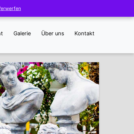
NL
DE
Verwerfen
Verwerfen
nt
Galerie
Über uns
Kontakt