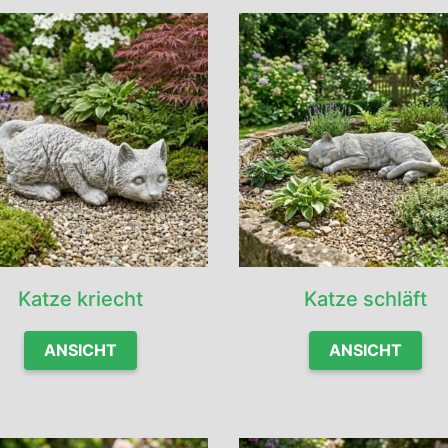
Katze kriecht
Katze schläft
ANSICHT
ANSICHT