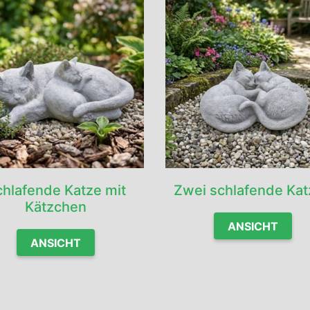
chlafende Katze mit
Zwei schlafende Ka
Kätzchen
ANSICHT
ANSICHT