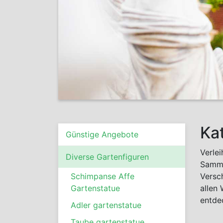
Ka
Günstige Angebote
Verle
Diverse Gartenfiguren
Samml
Schimpanse Affe
Versc
Gartenstatue
allen
entdec
Adler gartenstatue
Taube gartenstatue