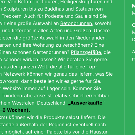
n. Von Beton Tierfiguren, Heiligenskulpturen und
M
n Skulpturen bis zu Buddhas und Statuen von
M
Treckern. Auch für Podeste und Säule sind Sie
 wir eine große Auswahl an
Betonbrunnen
, sowohl
O
 und lieferbar in allen Arten und Größen. Unsere
M
 bieten die größte Auswahl in den Niederlanden.
D
arten und ihre Wohnung zu verschönern? Eine
A
? Einen schönen Gartenbrunnen?
Pflanzgefäße
, die
m
 schöner wirken lassen? Wir beraten Sie gerne.
aus der ganzen Welt, die alle für eine Top-
m Netzwerk können wir genau das liefern, was Sie
owroom, dann bestellen wir es gerne für Sie.
er Website immer auf Lager sein.
Kommen Sie
 Tuindecoratie José ist relativ schnell erreichbar
rhein-Westfalen, Deutschland.
„Ausverkaufte“
(4-6 Wochen).
km) können wir die Produkte selbst liefern. Die
tände außerhalb der Region ist
eventuell nach
rt möglich
, auf einer Palette bis vor die Haustür