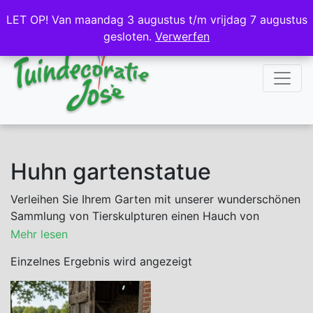
NL
DE
LET OP! Van maandag 3 augustus t/m vrijdag 7 augustus
LET OP! Van maandag 3 augustus t/m vrijdag 7 augustus
gesloten.
gesloten.
Verwerfen
Verwerfen
Huhn gartenstatue
Verleihen Sie Ihrem Garten mit unserer wunderschönen
Sammlung von Tierskulpturen einen Hauch von
ländlichem Charme. Sie suchen eine einzigartige
Mehr lesen
Gartendekoration? Dann schauen Sie sich unbedingt
Einzelnes Ergebnis wird angezeigt
unser Huhn aus Beton an, eine attraktive Ergänzung für
jeden Außenbereich. Egal, ob Sie Tierliebhaber sind
oder einfach nur einen originellen Akzent für Ihren